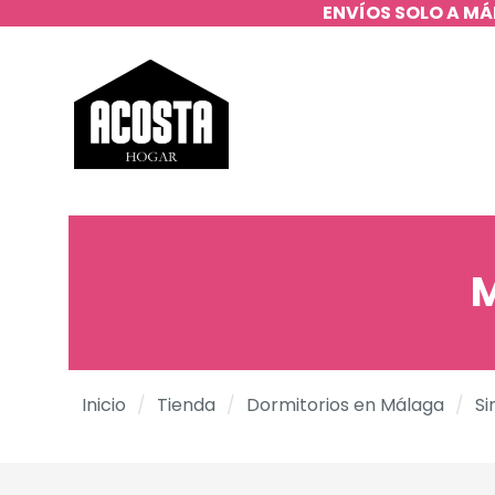
ENVÍOS SOLO A MÁ
M
Inicio
/
Tienda
/
Dormitorios en Málaga
/
Si