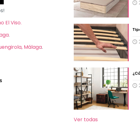
s!
 El Viso.
Tip
laga
.
Fuengirola, Málaga
.
¿Có
S
Ver todas