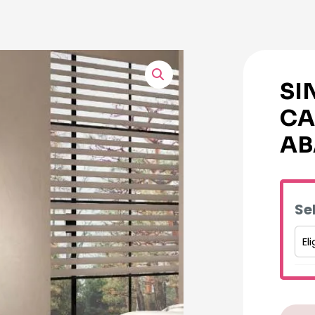
SI
CA
AB
Se
Altern