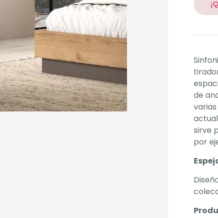
¡
Sinfon
tirado
espaci
de anc
varias
actual
sirve
por e
Espejo
Diseño
colecc
Produ