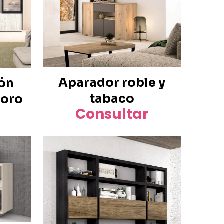
Aparador roble y
lón
tabaco
poro
Consultar