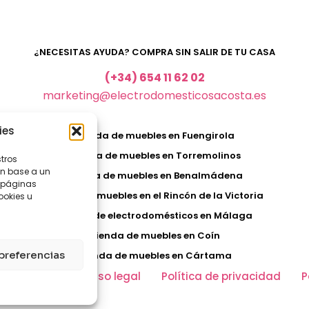
¿NECESITAS AYUDA? COMPRA SIN SALIR DE TU CASA
(+34) 654 11 62 02
marketing@electrodomesticosacosta.es
ies
Tienda de muebles en Fuengirola
Tienda de muebles en Torremolinos
stros
en base a un
Tienda de muebles en Benalmádena
, páginas
Tienda de muebles en el Rincón de la Victoria
ookies u
Tienda de electrodomésticos en Málaga
Tienda de muebles en Coín
preferencias
Tienda de muebles en Cártama
Mi cuenta
Aviso legal
Política de privacidad
P