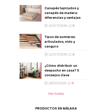
Canapés tapizados y
canapés de madera:
diferencias y ventajas
22/07/2026
0
Tipos de somieres:
articulados, nido y
canguro
22/07/2026
0
¿Cómo distribuir un
despacho en casa? 5
consejos clave
28/01/2025
0
Ver todas
PRODUCTOS EN MÁLAGA