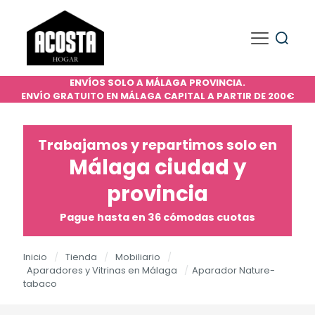
ENVÍOS SOLO A MÁLAGA PROVINCIA.
ENVÍO GRATUITO EN MÁLAGA CAPITAL A PARTIR DE 200€
Trabajamos y repartimos solo en
Málaga ciudad y
provincia
Pague hasta en 36 cómodas cuotas
Inicio
/
Tienda
/
Mobiliario
/
Aparadores y Vitrinas en Málaga
/
Aparador Nature-
tabaco