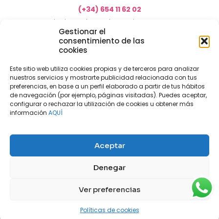
(+34) 654 11 62 02
marketing@electrodomesticosacosta.es
Gestionar el
consentimiento de las
cookies
Tienda de muebles en Fuengirola
Tienda de muebles en Torremolinos
Este sitio web utiliza cookies propias y de terceros para analizar
nuestros servicios y mostrarte publicidad relacionada con tus
Tienda de muebles en Benalmádena
preferencias, en base a un perfil elaborado a partir de tus hábitos
Tienda de muebles en el Rincón de la Victoria
de navegación (por ejemplo, páginas visitadas). Puedes aceptar,
configurar o rechazar la utilización de cookies u obtener más
Tienda de electrodomésticos en Málaga
información
AQUÍ
Tienda de muebles en Coín
Tienda de muebles en Cártama
Aceptar
Nuestras tiendas físicas
Nosotros
Denegar
Mi cuenta
Aviso legal
Política de privacidad
Ver preferencias
Políticas de cookies
Contacto
Blog
Políticas de cookies