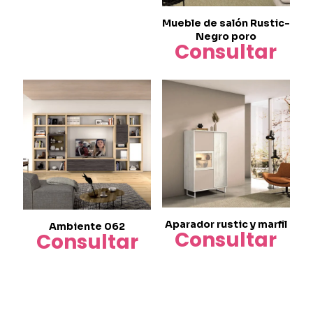
página
Mueble de salón Rustic-
de
Negro poro
producto
Consultar
Aparador rustic y marfil
Ambiente 062
Consultar
Consultar