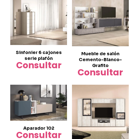
Sinfonier 6 cajones
Mueble de salón
serie plafón
Cemento-Blanco-
Consultar
Grafito
Consultar
Este
producto
tiene
múltiples
variantes.
Las
opciones
se
pueden
elegir
Aparador 102
Consultar
en
la