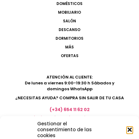
DOMÉSTICOS
MOBILIARIO
SALÓN
DESCANSO
DORMITORIOS
MÁS
OFERTAS
ATENCIÓN AL CLIENTE:
De lunes a viernes 9:00-19:30 h Sábados y
domingos WhatsApp
¿NECESITAS AYUDA? COMPRA SIN SALIR DE TU CASA
(+34) 654 11 62 02
marketing@electrodomesticosacosta.es
Gestionar el
consentimiento de las
cookies
Tienda de muebles en Fuengirola