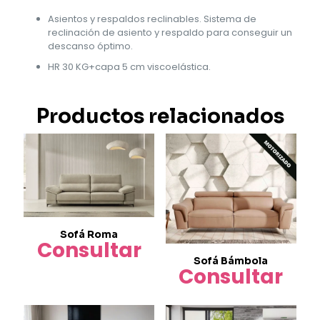
Asientos y respaldos reclinables. Sistema de
reclinación de asiento y respaldo para conseguir un
descanso óptimo.
HR 30 KG+capa 5 cm viscoelástica.
Productos relacionados
Sofá Roma
Consultar
Sofá Bámbola
Consultar
Este
producto