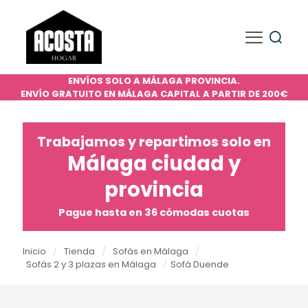
ENVÍOS SOLO A MÁLAGA PROVINCIA.
ENVÍO GRATUITO EN MÁLAGA CAPITAL A PARTIR DE 200€
Trabajamos y repartimos solo en
Málaga ciudad y
provincia
Pague hasta en 36 cómodas cuotas
Inicio
/
Tienda
/
Sofás en Málaga
/
Sofás 2 y 3 plazas en Málaga
/
Sofá Duende